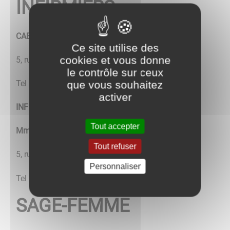
INFIRMIERS
CABINET CAMIOLO-DESSERTENNE-NUGUES
Ce site utilise des
cookies et vous donne
5, rue Masclary
le contrôle sur ceux
Tel : 03 85 79 33 80
que vous souhaitez
activer
INFIRMIERE EN PRATIQUE AVANCEE
Tout accepter
Mme GILOT Amicie
Tout refuser
5, rue Masclary
Personnaliser
Tel : 03 85 79 33 80
SAGE-FEMME