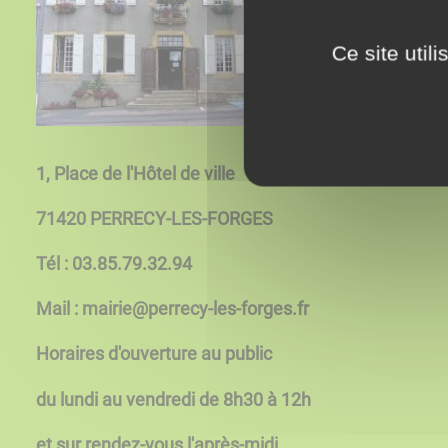
Ce site util
1, Place de l'Hôtel de ville
71420 PERRECY-LES-FORGES
Tél : 03.85.79.32.94
Mail : mairie@perrecy-les-forges.fr
Horaires d'ouverture au public
du lundi au vendredi de 8h30 à 12h
et sur rendez-vous l'après-midi