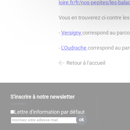
loire.fr/fr/nos-pepites/les-bal
Vous en trouverez ci-contre les
-
Versigny
correspond au parco
-
L'Oudrache
correspond au pa
Retour à l'accueil
S'inscrire à notre newsletter
Lettre d'information par défaut
ok