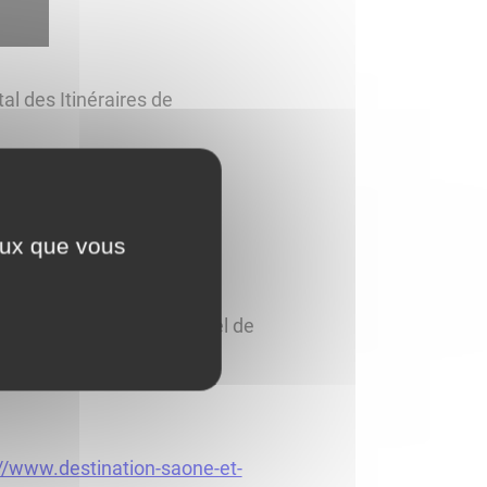
l des Itinéraires de
igny".
s par le Conseil
ceux que vous
-ci débute Place de l'Hôtel de
://www.destination-saone-et-