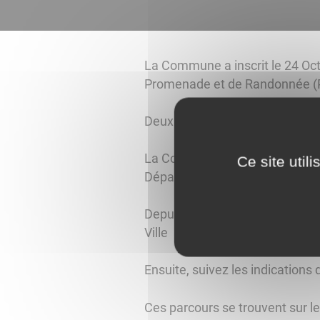
La Commune a inscrit le 24 Oct
Promenade et de Randonnée (
Deux balades ont été identifiées
La Commune a sollicité le 18 D
Ce site util
Départemental de Saône & Loire
Depuis Avril 2015, le balisage 
Ville
Ensuite, suivez les indications
Ces parcours se trouvent sur l