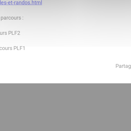
ades-et-randos.html
 parcours :
urs PLF2
rcours PLF1
Partag