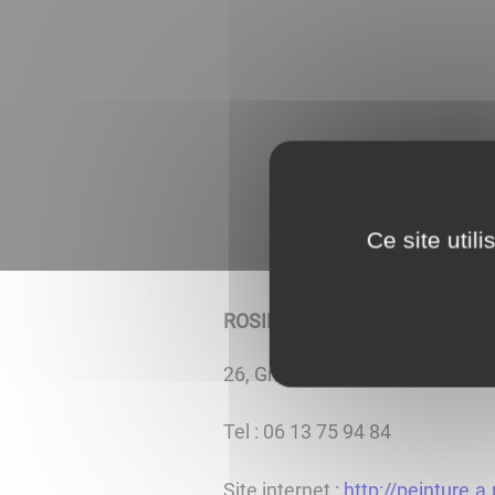
Ce site util
ROSINE ROTBARD
26, Grande rue
Tel : 06 13 75 94 84
Site internet :
http://peinture.a.